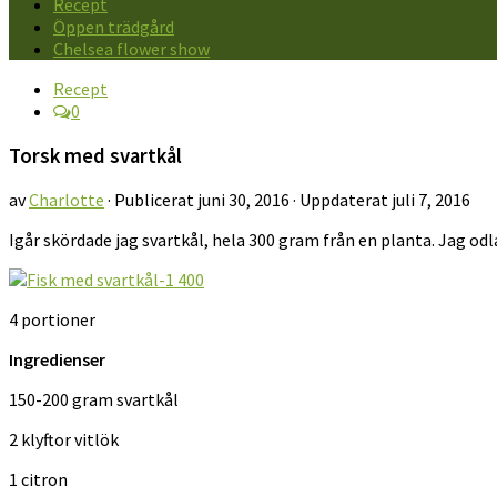
Recept
Öppen trädgård
Chelsea flower show
Recept
0
Torsk med svartkål
av
Charlotte
· Publicerat
juni 30, 2016
· Uppdaterat
juli 7, 2016
Igår skördade jag svartkål, hela 300 gram från en planta. Jag odl
4 portioner
Ingredienser
150-200 gram svartkål
2 klyftor vitlök
1 citron