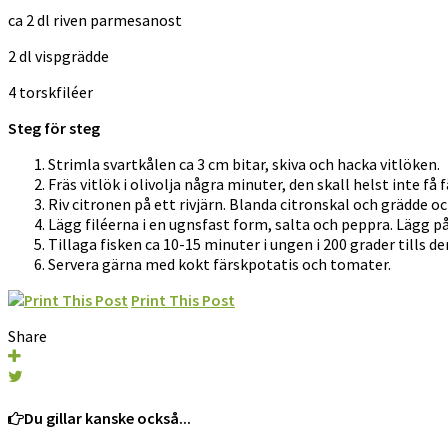
ca 2 dl riven parmesanost
2 dl vispgrädde
4 torskfiléer
Steg för steg
Strimla svartkålen ca 3 cm bitar, skiva och hacka vitlöken.
Fräs vitlök i olivolja några minuter, den skall helst inte få 
Riv citronen på ett rivjärn. Blanda citronskal och grädde oc
Lägg filéerna i en ugnsfast form, salta och peppra. Lägg 
Tillaga fisken ca 10-15 minuter i ungen i 200 grader tills den
Servera gärna med kokt färskpotatis och tomater.
Print This Post
Share
Du gillar kanske också...