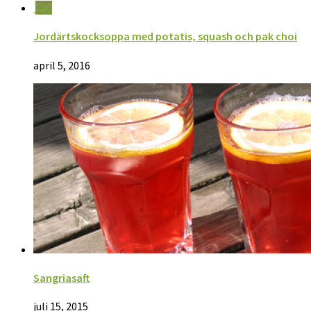
0
Jordärtskocksoppa med potatis, squash och pak choi
april 5, 2016
Sangriasaft
juli 15, 2015