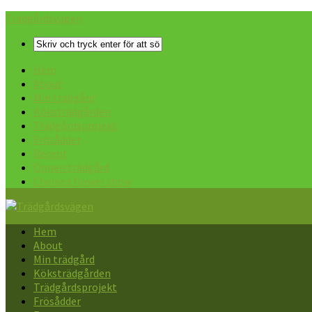
Trädgårdsvägen
Hem
About
Min trädgård
Köksträdgården
Trädgårdsprojekt
Frösådder
Recept
Öppen trädgård
Chelsea flower show
Hem
About
Min trädgård
Köksträdgården
Trädgårdsprojekt
Frösådder