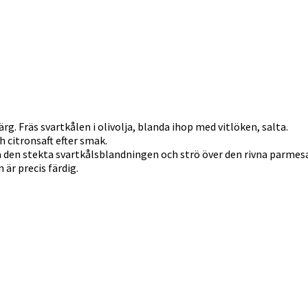
färg. Fräs svartkålen i olivolja, blanda ihop med vitlöken, salta.
h citronsaft efter smak.
på den stekta svartkålsblandningen och strö över den rivna parme
 är precis färdig.