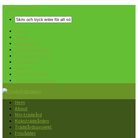
Trädgårdsvägen
Hem
About
Min trädgård
Köksträdgården
Trädgårdsprojekt
Frösådder
Recept
Öppen trädgård
Chelsea flower show
Hem
About
Min trädgård
Köksträdgården
Trädgårdsprojekt
Frösådder