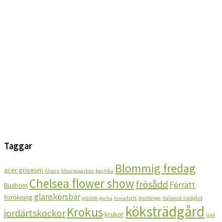
Taggar
Blommig fredag
acer griseum
Alnarp
Alnarpsparken
basilika
Chelsea flower show
frösådd
Förrätt
Buxbom
glanskörsbär
förökning
gräslök
gurka
huvudrätt
höstfärger
Italiensk trädgård
köksträdgård
Krokus
jordärtskockor
krukor
lind