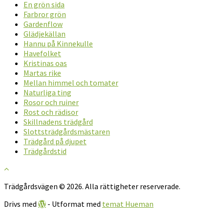
En grön sida
Farbror grön
Gardenflow
Glädjekällan
Hannu på Kinnekulle
Havefolket
Kristinas oas
Martas rike
Mellan himmel och tomater
Naturliga ting
Rosor och ruiner
Rost och rädisor
Skillnadens trädgård
Slottsträdgårdsmästaren
Trädgård på djupet
Trädgårdstid
Trädgårdsvägen © 2026. Alla rättigheter reserverade.
Drivs med
- Utformat med
temat Hueman