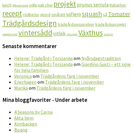
projekt
prunus serrula
lunch
odla
pak choi
Rabarber
Månadsbild
recept
squash
Tomater
sofiero
rödbetor
skörd
smårätt
så
Trädgårdsdesign
trädgårdsinspiration
trädgårdsprojekt
vintersådd
Växthus
vitlök
vegetariskt
vitsippa
zuccini
Senaste kommentarer
Helene; Trädgård i Torslanda
om
Nyårsdagstradition
Helene; Trädgård i Torslanda
om
Giardino Gusti – ett nöje
för hela familjen
Veronica
om
Trädgårdens färg i november
Enerhagen
om
Trädgårdens färg i november
Marika
om
Trädgårdens färg i november
Mina bloggfavoriter - Under arbete
4 Seasons by Carna
Äkta hem
Almbacken
Boäng