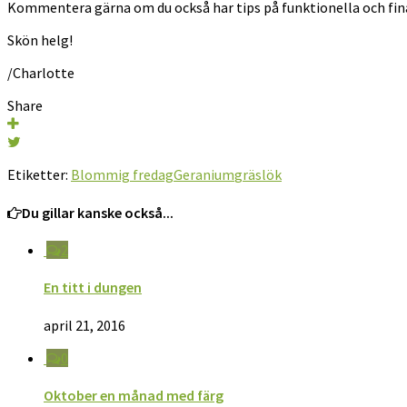
Kommentera gärna om du också har tips på funktionella och fina 
Skön helg!
/Charlotte
Share
Etiketter:
Blommig fredag
Geranium
gräslök
Du gillar kanske också...
2
En titt i dungen
april 21, 2016
0
Oktober en månad med färg