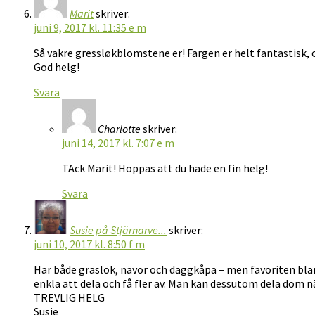
Marit
skriver:
juni 9, 2017 kl. 11:35 e m
Så vakre gressløkblomstene er! Fargen er helt fantastisk, o
God helg!
Svara
Charlotte
skriver:
juni 14, 2017 kl. 7:07 e m
TAck Marit! Hoppas att du hade en fin helg!
Svara
Susie på Stjärnarve...
skriver:
juni 10, 2017 kl. 8:50 f m
Har både gräslök, nävor och daggkåpa – men favoriten bland
enkla att dela och få fler av. Man kan dessutom dela dom nä
TREVLIG HELG
Susie