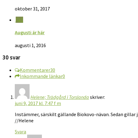
oktober 31, 2017
1
Augusti är här
augusti 1, 2016
30 svar
Kommentarer
30
Inkommande länkar
0
Helene; Trädgård i Torslanda
skriver:
juni 9, 2017 kl. 7:47 f m
Instämmer, särskilt gällande Biokovo-nävan. Sedan gillar 
//Helene
Svara