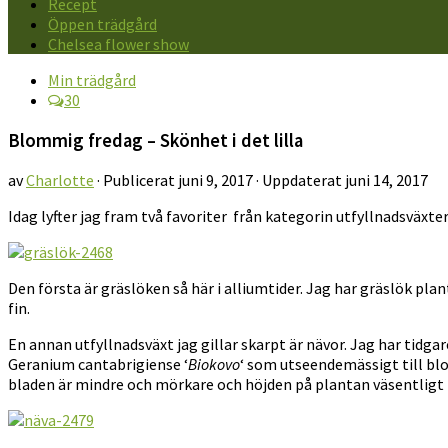
Recept
Öppen trädgård
Chelsea flower show
Min trädgård
30
Blommig fredag – Skönhet i det lilla
av
Charlotte
· Publicerat
juni 9, 2017
· Uppdaterat
juni 14, 2017
Idag lyfter jag fram två favoriter från kategorin utfyllnadsväx
Den första är gräslöken så här i alliumtider. Jag har gräslök p
fin.
En annan utfyllnadsväxt jag gillar skarpt är nävor. Jag har tidg
Geranium cantabrigiense ‘
Biokovo
‘ som utseendemässigt till bl
bladen är mindre och mörkare och höjden på plantan väsentligt lä