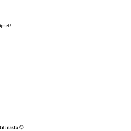
ipset!
till nästa 😉