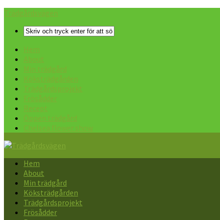
Trädgårdsvägen
Hem
About
Min trädgård
Köksträdgården
Trädgårdsprojekt
Frösådder
Recept
Öppen trädgård
Chelsea flower show
Hem
About
Min trädgård
Köksträdgården
Trädgårdsprojekt
Frösådder