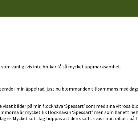
ter som vanligtvis inte brukar få så mycket uppmärksamhet.
lanterade i min äppelrad, just nu blommar den tillsammans med da
are visat bilder på min flocknäva ‘Spessart’ som med sina vitrosa 
ommorna är mycket lik flocknävan ‘Spessart’ men som har ett hel
gre. Mycket söt. Jag hoppas att den skall trivas i min rabatt på f