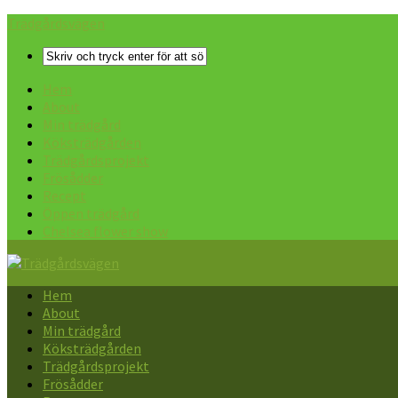
Trädgårdsvägen
Hem
About
Min trädgård
Köksträdgården
Trädgårdsprojekt
Frösådder
Recept
Öppen trädgård
Chelsea flower show
Hem
About
Min trädgård
Köksträdgården
Trädgårdsprojekt
Frösådder