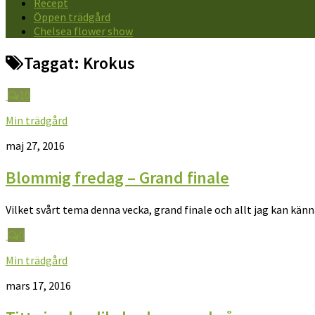
Recept
Öppen trädgård
Chelsea flower show
Taggat:
Krokus
10
Min trädgård
maj 27, 2016
Blommig fredag – Grand finale
Vilket svårt tema denna vecka, grand finale och allt jag kan känna ä
0
Min trädgård
mars 17, 2016