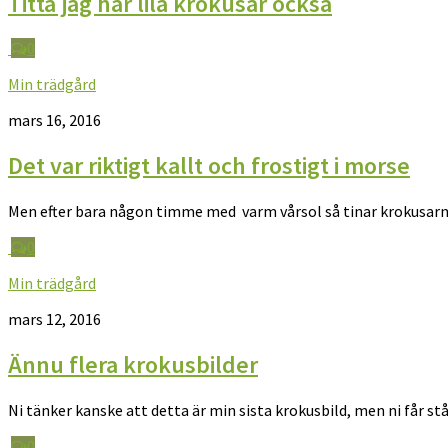
Titta jag har lila krokusar också
0
Min trädgård
mars 16, 2016
Det var riktigt kallt och frostigt i morse
Men efter bara någon timme med varm vårsol så tinar krokusarn
0
Min trädgård
mars 12, 2016
Ännu flera krokusbilder
Ni tänker kanske att detta är min sista krokusbild, men ni får s
0