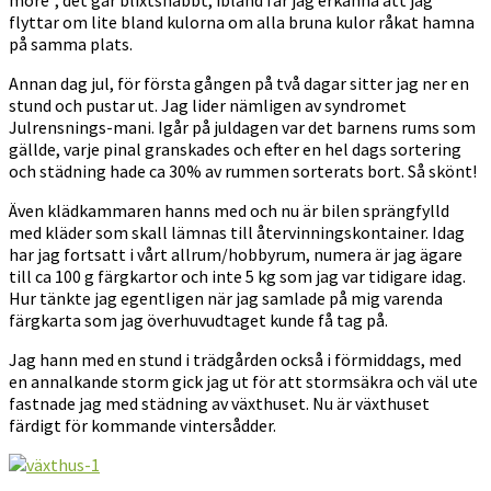
more”, det går blixtsnabbt, ibland får jag erkänna att jag
flyttar om lite bland kulorna om alla bruna kulor råkat hamna
på samma plats.
Annan dag jul, för första gången på två dagar sitter jag ner en
stund och pustar ut. Jag lider nämligen av syndromet
Julrensnings-mani. Igår på juldagen var det barnens rums som
gällde, varje pinal granskades och efter en hel dags sortering
och städning hade ca 30% av rummen sorterats bort. Så skönt!
Även klädkammaren hanns med och nu är bilen sprängfylld
med kläder som skall lämnas till återvinningskontainer. Idag
har jag fortsatt i vårt allrum/hobbyrum, numera är jag ägare
till ca 100 g färgkartor och inte 5 kg som jag var tidigare idag.
Hur tänkte jag egentligen när jag samlade på mig varenda
färgkarta som jag överhuvudtaget kunde få tag på.
Jag hann med en stund i trädgården också i förmiddags, med
en annalkande storm gick jag ut för att stormsäkra och väl ute
fastnade jag med städning av växthuset. Nu är växthuset
färdigt för kommande vintersådder.