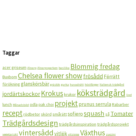
Taggar
Blommig fredag
acer griseum
Alnarp
Alnarpsparken
basilika
Chelsea flower show
frösådd
Förrätt
Buxbom
glanskörsbär
förökning
gräslök
gurka
huvudrätt
höstfärger
Italiensk trädgård
köksträdgård
Krokus
jordärtskockor
krukor
lind
projekt
prunus serrula
lunch
odla
pak choi
Rabarber
Månadsbild
recept
squash
Tomater
sofiero
rödbetor
skörd
smårätt
så
Trädgårdsdesign
trädgårdsinspiration
trädgårdsprojekt
vintersådd
Växthus
vitlök
vegetariskt
vitsippa
zuccini