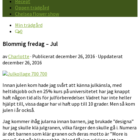
Recept
Öppen trädgård
Chelsea flower show
Min trädgård
0
Blommig fredag – Jul
av
Charlotte
· Publicerat
december 26, 2016
· Uppdaterat
december 26, 2016
Innan julen kom hade jag svårt att känna julkänsla, med
heltidsjobb och en 25% kurs på universitetet har jag knappt
haft någon tid alls för julförberedelser. Vädret har inte heller
hjälpt till, vissa dagar har vi haft upp till 10 grader. Men så kom
julen i år också.
Jag kommer ihåg jularna innan barnen, jag brukade ”designa”
hur jag skulle klä julgranen, vilka färger den skulle gå i. Numera
är det barnen som klär granen och deras motto är ”More is