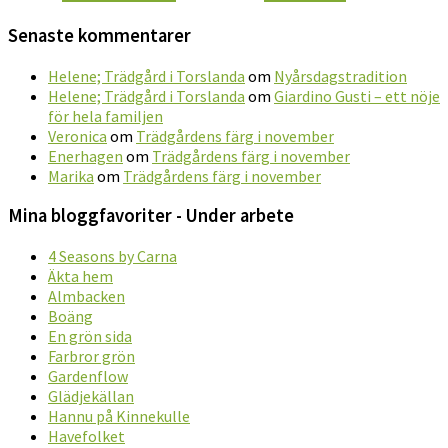
Senaste kommentarer
Helene; Trädgård i Torslanda
om
Nyårsdagstradition
Helene; Trädgård i Torslanda
om
Giardino Gusti – ett nöje
för hela familjen
Veronica
om
Trädgårdens färg i november
Enerhagen
om
Trädgårdens färg i november
Marika
om
Trädgårdens färg i november
Mina bloggfavoriter - Under arbete
4 Seasons by Carna
Äkta hem
Almbacken
Boäng
En grön sida
Farbror grön
Gardenflow
Glädjekällan
Hannu på Kinnekulle
Havefolket