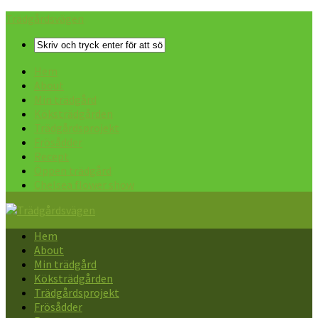
Trädgårdsvägen
Hem
About
Min trädgård
Köksträdgården
Trädgårdsprojekt
Frösådder
Recept
Öppen trädgård
Chelsea flower show
Hem
About
Min trädgård
Köksträdgården
Trädgårdsprojekt
Frösådder