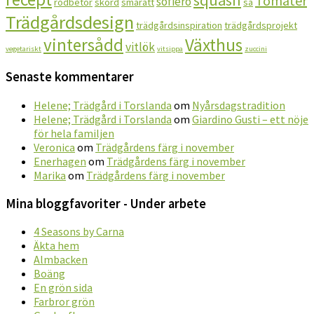
Tomater
sofiero
rödbetor
skörd
smårätt
så
Trädgårdsdesign
trädgårdsinspiration
trädgårdsprojekt
vintersådd
Växthus
vitlök
vegetariskt
vitsippa
zuccini
Senaste kommentarer
Helene; Trädgård i Torslanda
om
Nyårsdagstradition
Helene; Trädgård i Torslanda
om
Giardino Gusti – ett nöje
för hela familjen
Veronica
om
Trädgårdens färg i november
Enerhagen
om
Trädgårdens färg i november
Marika
om
Trädgårdens färg i november
Mina bloggfavoriter - Under arbete
4 Seasons by Carna
Äkta hem
Almbacken
Boäng
En grön sida
Farbror grön