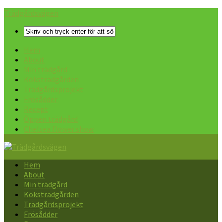
Trädgårdsvägen
Hem
About
Min trädgård
Köksträdgården
Trädgårdsprojekt
Frösådder
Recept
Öppen trädgård
Chelsea flower show
Hem
About
Min trädgård
Köksträdgården
Trädgårdsprojekt
Frösådder