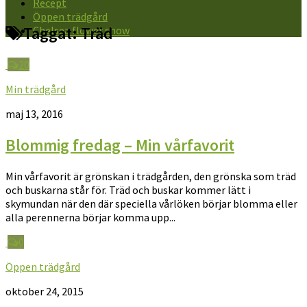
Recept
Öppen trädgård
Taggat:
Träd
Chelsea flower show
20
Min trädgård
maj 13, 2016
Blommig fredag – Min vårfavorit
Min vårfavorit är grönskan i trädgården, den grönska som träd
och buskarna står för. Träd och buskar kommer lätt i
skymundan när den där speciella vårlöken börjar blomma eller
alla perennerna börjar komma upp...
0
Öppen trädgård
oktober 24, 2015