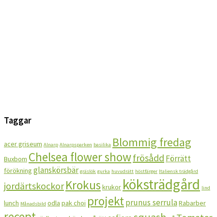
Taggar
Blommig fredag
acer griseum
Alnarp
Alnarpsparken
basilika
Chelsea flower show
frösådd
Förrätt
Buxbom
glanskörsbär
förökning
gräslök
gurka
huvudrätt
höstfärger
Italiensk trädgård
köksträdgård
Krokus
jordärtskockor
krukor
lind
projekt
prunus serrula
lunch
odla
pak choi
Rabarber
Månadsbild
recept
squash