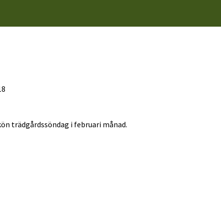
18
skön trädgårdssöndag i februari månad.