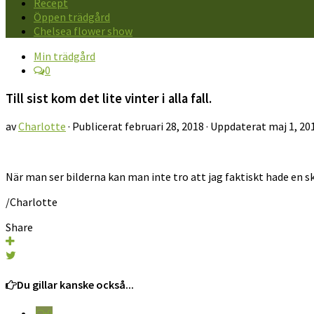
Recept
Öppen trädgård
Chelsea flower show
Min trädgård
0
Till sist kom det lite vinter i alla fall.
av
Charlotte
· Publicerat
februari 28, 2018
· Uppdaterat
maj 1, 20
När man ser bilderna kan man inte tro att jag faktiskt hade en 
/Charlotte
Share
Du gillar kanske också...
0