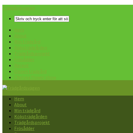
Trädgårdsvägen
Hem
About
Min trädgård
Köksträdgården
Trädgårdsprojekt
Frösådder
Recept
Öppen trädgård
Chelsea flower show
Hem
About
Min trädgård
Köksträdgården
Trädgårdsprojekt
Frösådder