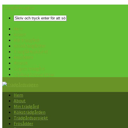
Trädgårdsvägen
Hem
About
Min trädgård
Köksträdgården
Trädgårdsprojekt
Frösådder
Recept
Öppen trädgård
Chelsea flower show
Hem
About
Min trädgård
Köksträdgården
Trädgårdsprojekt
Frösådder