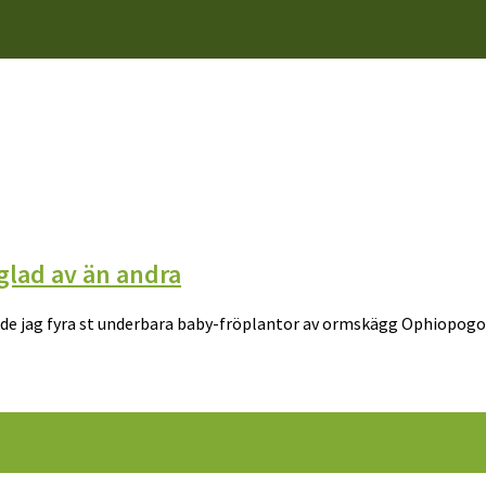
glad av än andra
ade jag fyra st underbara baby-fröplantor av ormskägg Ophiopogon 