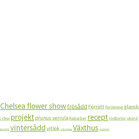
Chelsea flower show
frösådd
Förrätt
glansk
förökning
projekt
recept
prunus serrula
 choi
Rabarber
rödbetor
skörd
vintersådd
Växthus
vitlök
tariskt
vitsippa
zuccini