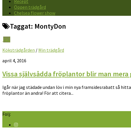
Recept
Öppen trädgård
Chelsea flower show
Taggat:
MontyDon
2
Köksträdgården
/
Min trädgård
april 4, 2016
Vissa självsådda fröplantor blir man mera 
Igår när jag städade undan löv i min nya framsidesrabatt så hitt
fröplantor än andra! För att citera...
Följ: