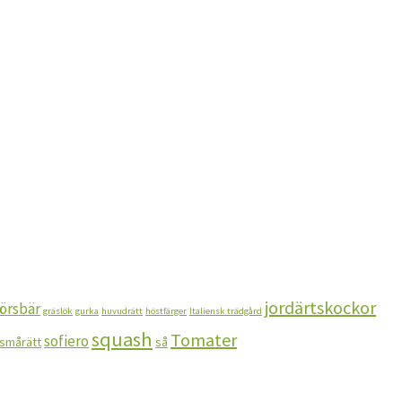
jordärtskockor
örsbär
gräslök
gurka
huvudrätt
höstfärger
Italiensk trädgård
squash
Tomater
sofiero
smårätt
så