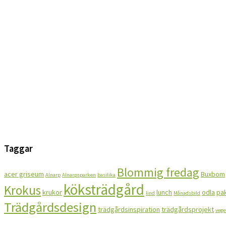
Taggar
Blommig fredag
acer griseum
Buxbom
Alnarp
Alnarpsparken
basilika
köksträdgård
Krokus
krukor
lunch
odla
pak
lind
Månadsbild
Trädgårdsdesign
trädgårdsinspiration
trädgårdsprojekt
vege