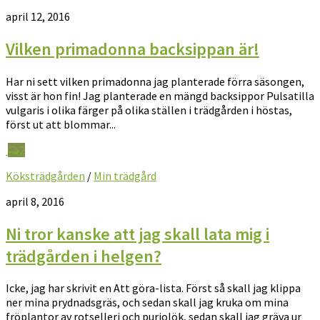
april 12, 2016
Vilken primadonna backsippan är!
Har ni sett vilken primadonna jag planterade förra säsongen,
visst är hon fin! Jag planterade en mängd backsippor Pulsatilla
vulgaris i olika färger på olika ställen i trädgården i höstas,
först ut att blommar...
2
Köksträdgården
/
Min trädgård
april 8, 2016
Ni tror kanske att jag skall lata mig i
trädgården i helgen?
Icke, jag har skrivit en Att göra-lista. Först så skall jag klippa
ner mina prydnadsgräs, och sedan skall jag kruka om mina
fröplantor av rotselleri och purjolök, sedan skall jag gräva ur