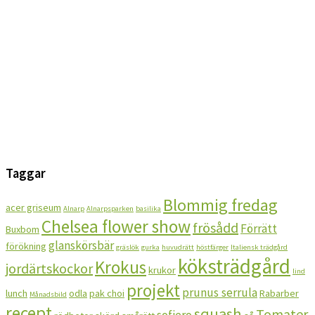
Taggar
Blommig fredag
acer griseum
Alnarp
Alnarpsparken
basilika
Chelsea flower show
frösådd
Förrätt
Buxbom
glanskörsbär
förökning
gräslök
gurka
huvudrätt
höstfärger
Italiensk trädgård
köksträdgård
Krokus
jordärtskockor
krukor
lind
projekt
prunus serrula
lunch
odla
pak choi
Rabarber
Månadsbild
recept
squash
Tomater