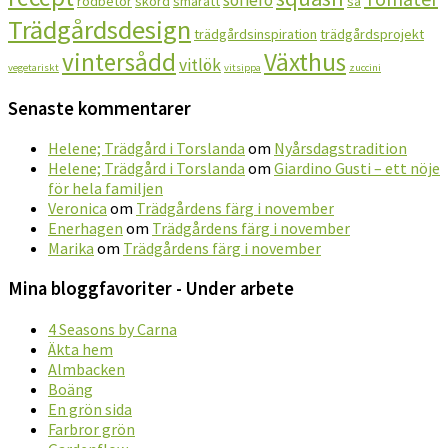
sofiero
rödbetor
skörd
smårätt
så
Trädgårdsdesign
trädgårdsinspiration
trädgårdsprojekt
vintersådd
Växthus
vitlök
vegetariskt
vitsippa
zuccini
Senaste kommentarer
Helene; Trädgård i Torslanda
om
Nyårsdagstradition
Helene; Trädgård i Torslanda
om
Giardino Gusti – ett nöje
för hela familjen
Veronica
om
Trädgårdens färg i november
Enerhagen
om
Trädgårdens färg i november
Marika
om
Trädgårdens färg i november
Mina bloggfavoriter - Under arbete
4 Seasons by Carna
Äkta hem
Almbacken
Boäng
En grön sida
Farbror grön