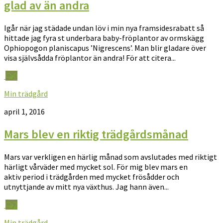
glad av än andra
Igår när jag städade undan löv i min nya framsidesrabatt så
hittade jag fyra st underbara baby-fröplantor av ormskägg
Ophiopogon planiscapus ’Nigrescens’. Man blir gladare över
visa självsådda fröplantor än andra! För att citera...
0
Min trädgård
april 1, 2016
Mars blev en riktig trädgårdsmånad
Mars var verkligen en härlig månad som avslutades med riktigt
härligt vårväder med mycket sol. För mig blev mars en
aktiv period i trädgården med mycket frösådder och
utnyttjande av mitt nya växthus. Jag hann även...
2
Min trädgård