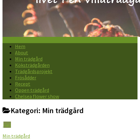
Hem
About
Min trädgård
Köksträdgården
Trädgårdsprojekt
Frösådder
Recept
Öppen trädgård
Chelsea flower show
Kategori:
Min trädgård
0
Min trädgård