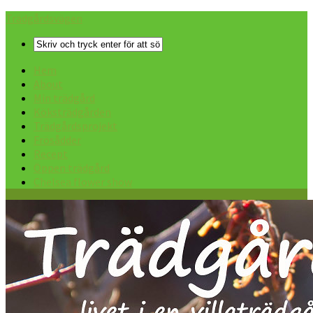
Trädgårdsvägen
Hem
About
Min trädgård
Köksträdgården
Trädgårdsprojekt
Frösådder
Recept
Öppen trädgård
Chelsea flower show