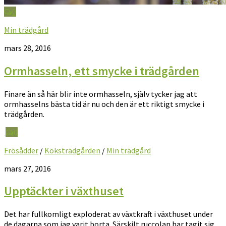
0
Min trädgård
mars 28, 2016
Ormhasseln, ett smycke i trädgården
Finare än så här blir inte ormhasseln, själv tycker jag att
ormhasselns bästa tid är nu och den är ett riktigt smycke i
trädgården.
0
Frösådder
/
Köksträdgården
/
Min trädgård
mars 27, 2016
Upptäckter i växthuset
Det har fullkomligt exploderat av växtkraft i växthuset under
de dagarna som jag varit borta. Särskilt ruccolan har tagit sig