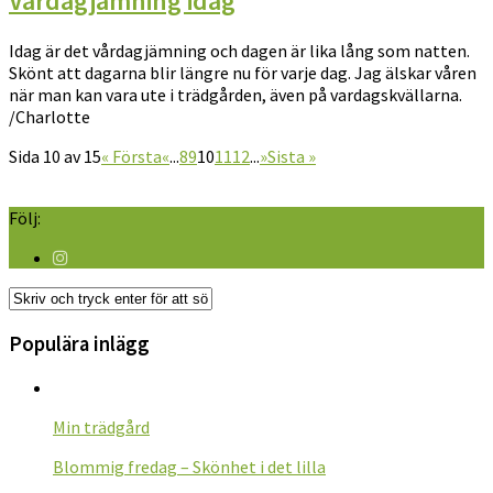
Vårdagjämning idag
Idag är det vårdagjämning och dagen är lika lång som natten.
Skönt att dagarna blir längre nu för varje dag. Jag älskar våren
när man kan vara ute i trädgården, även på vardagskvällarna.
/Charlotte
Sida 10 av 15
« Första
«
...
8
9
10
11
12
...
»
Sista »
Följ:
Populära inlägg
Min trädgård
Blommig fredag – Skönhet i det lilla